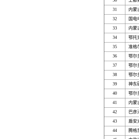
30
上都
31
内蒙
32
国电
33
内蒙
34
鄂托
35
准格
36
鄂尔
37
鄂尔
38
鄂尔
39
神东
40
鄂尔
41
内蒙
42
巴彦
43
盾安
44
腾格