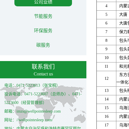
公司业绩
4
内蒙
5
大唐
节能服务
6
大唐
环保服务
7
保力
8
包头
碳服务
9
包头
10
包头
联系我们
11
和光
Contact us
东方
12
一体化
电话：0471-5223613（张宝桐）
13
包头
投诉电话：0471-5223607（总师办）、0471-
14
内蒙
5223600（经营管理部）
15
乌海
邮箱：imzs@wellpointesleep.com
16
内蒙
网址：//wellpointesleep.com/
17
乌海
地址：内蒙古自治区呼和浩特市赛罕区鄂尔