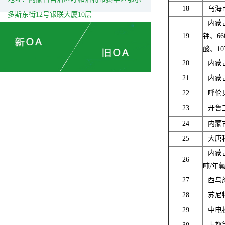
18
乌海
多斯东街12号银联大厦10层
内蒙
19
钾、66
酸、1
20
内蒙
21
内蒙
22
呼伦
23
开鲁
24
内蒙
25
大唐
内蒙
26
吨/年
27
西乌
28
苏尼
29
中电