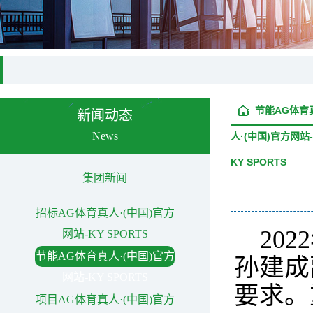
节能AG体育
新闻动态
News
人·(中国)官方网站-
KY SPORTS
集团新闻
招标AG体育真人·(中国)官方
2022
网站-KY SPORTS
节能AG体育真人·(中国)官方
孙建成
网站-KY SPORTS
要求
。
项目AG体育真人·(中国)官方