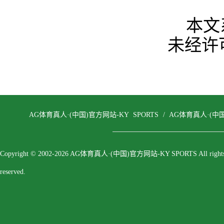
本文
未经许
AG体育真人·(中国)官方网站-KY SPORTS
/
AG体育真人·(中国
Copyright © 2002-2026 AG体育真人·(中国)官方网站-KY SPORTS All right
reserved.