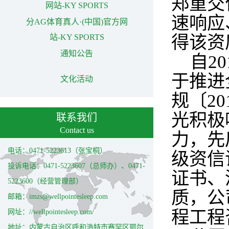
郑重交
网站-KY SPORTS
速响应
分AG体育真人·(中国)官方网
站-KY SPORTS
得该资
通知公告
自2
于推进
文化活动
规〔2
光积极
联系我们
Contact us
力，先
电话：0471-5223613（张宝桐）
级资信
投诉电话：0471-5223607（总师办）、0471-
证书、
5223600（经营管理部）
质，公
邮箱：imzs@wellpointesleep.com
程工程
网址：//wellpointesleep.com/
地址：内蒙古自治区呼和浩特市赛罕区鄂尔