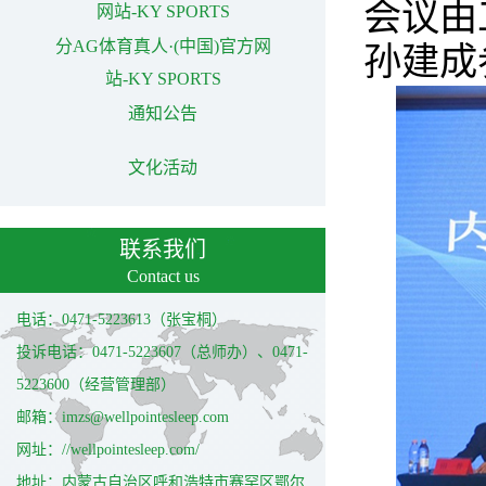
会议由
网站-KY SPORTS
分AG体育真人·(中国)官方网
孙建成
站-KY SPORTS
通知公告
文化活动
联系我们
Contact us
电话：0471-5223613（张宝桐）
投诉电话：0471-5223607（总师办）、0471-
5223600（经营管理部）
邮箱：imzs@wellpointesleep.com
网址：//wellpointesleep.com/
地址：内蒙古自治区呼和浩特市赛罕区鄂尔