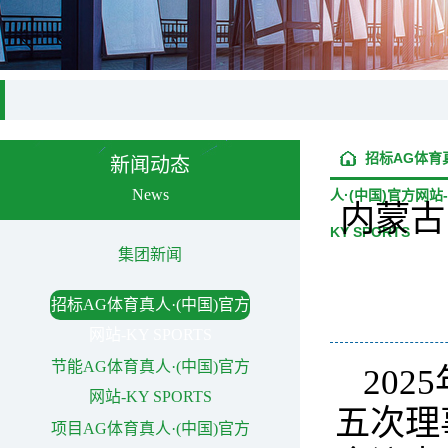
招标AG体育
新闻动态
News
人·(中国)官方网站-
内蒙古
KY SPORTS
集团新闻
招标AG体育真人·(中国)官方
网站-KY SPORTS
节能AG体育真人·(中国)官方
20
网站-KY SPORTS
五次理
项目AG体育真人·(中国)官方