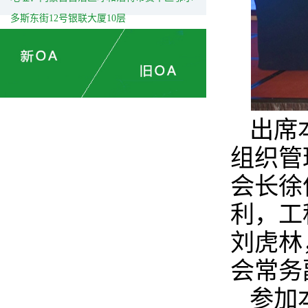
多斯东街12号银联大厦10层
出席
组织管
会长徐
利，工
刘虎林
会常务
参加