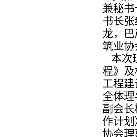
兼秘书
书长张
龙，巴
筑业协
本次
程》及
工程建
全体理
副会长
作计划
协会理