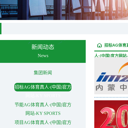
招标AG体育
新闻动态
News
人·(中国)官方网站-
KY SPORTS
集团新闻
招标AG体育真人·(中国)官方
网站-KY SPORTS
节能AG体育真人·(中国)官方
网站-KY SPORTS
项目AG体育真人·(中国)官方