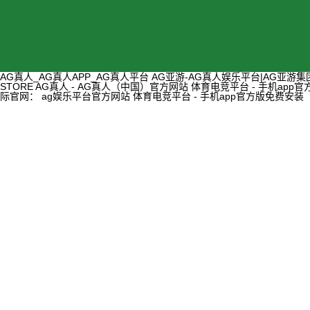
AG真人_AG真人APP_AG真人平台
AG亚游-AG真人娱乐平台|AG亚游
STORE
AG真人 - AG真人（中国）官方网站
体育电竞平台 - 手机app
际官网： ag娱乐平台官方网站
体育电竞平台 - 手机app官方版免费安装