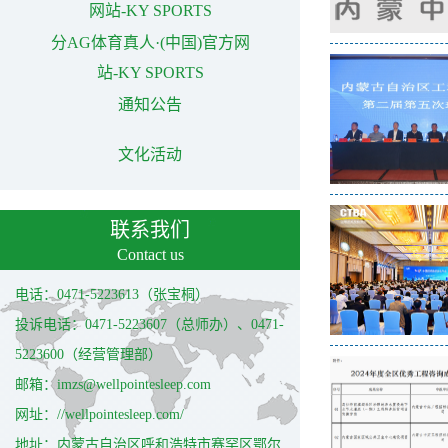
网站-KY SPORTS
分AG体育真人·(中国)官方网
站-KY SPORTS
通知公告
文化活动
联系我们
Contact us
电话：0471-5223613（张宝桐）
投诉电话：0471-5223607（总师办）、0471-
5223600（经营管理部）
邮箱：imzs@wellpointesleep.com
网址：//wellpointesleep.com/
地址：内蒙古自治区呼和浩特市赛罕区鄂尔